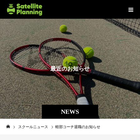
最
近
の
お
知
ら
せ
NEWS
スクールニュース
軽部コーチ退職のお知らせ