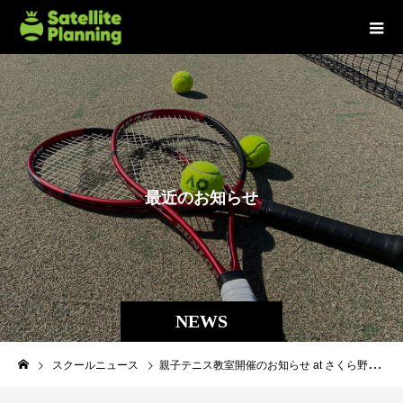
最
近
の
お
知
ら
せ
NEWS
スクールニュース
親子テニス教室開催のお知らせ at さくら野火止