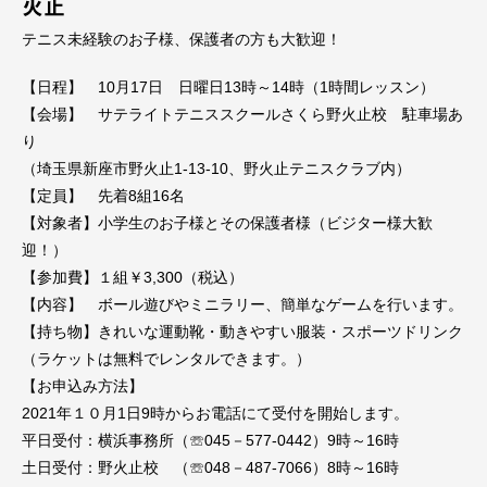
火止
テニス未経験のお子様、保護者の方も大歓迎！
【日程】 10月17日 日曜日13時～14時（1時間レッスン）
【会場】 サテライトテニススクールさくら野火止校 駐車場あ
り
（埼玉県新座市野火止1-13-10、野火止テニスクラブ内）
【定員】 先着8組16名
【対象者】小学生のお子様とその保護者様（ビジター様大歓
迎！）
【参加費】１組￥3,300（税込）
【内容】 ボール遊びやミニラリー、簡単なゲームを行います。
【持ち物】きれいな運動靴・動きやすい服装・スポーツドリンク
（ラケットは無料でレンタルできます。）
【お申込み方法】
2021年１０月1日9時からお電話にて受付を開始します。
平日受付：横浜事務所（☏045－577-0442）9時～16時
土日受付：野火止校 （☏048－487-7066）8時～16時