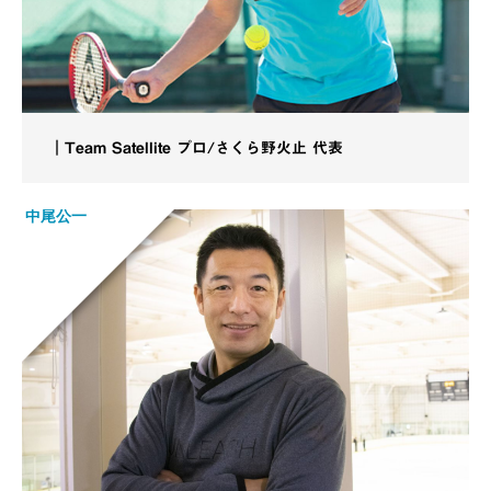
｜Team Satellite プロ/さくら野火止 代表
中尾公一