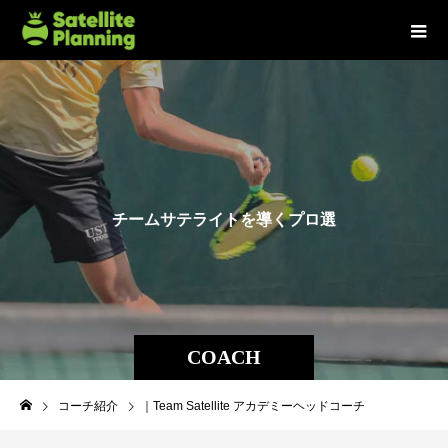
チ
ー
ム
サ
テ
ラ
イ
ト
を
導
く
プ
ロ
選
手
た
ち
。
COACH
コーチ紹介
｜Team Satellite アカデミーヘッドコーチ